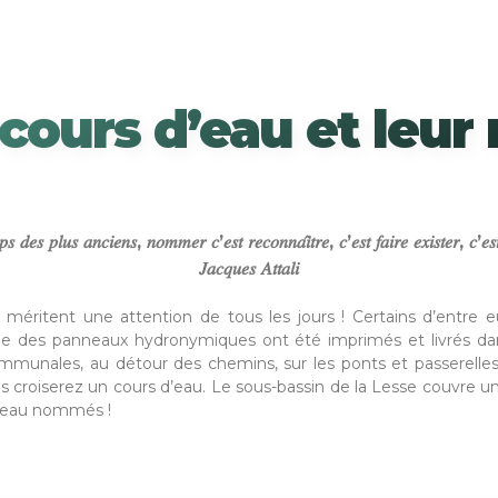
 cours d’eau et leur
𝑒𝑠 𝑝𝑙𝑢𝑠 𝑎𝑛𝑐𝑖𝑒𝑛𝑠, 𝑛𝑜𝑚𝑚𝑒𝑟 𝑐’𝑒𝑠𝑡 𝑟𝑒𝑐𝑜𝑛𝑛𝑎𝑖̂𝑡𝑟𝑒, 𝑐’𝑒𝑠𝑡 𝑓𝑎𝑖𝑟𝑒 𝑒𝑥𝑖𝑠𝑡𝑒𝑟, 𝑐’𝑒𝑠𝑡
𝐽𝑎𝑐𝑞𝑢𝑒𝑠 𝐴𝑡𝑡𝑎𝑙𝑖
ux méritent une attention de tous les jours ! Certains d’ent
que des panneaux hydronymiques ont été imprimés et livrés dan
munales, au détour des chemins, sur les ponts et passerelles d
croiserez un cours d’eau. Le sous-bassin de la Lesse couvre un
d’eau nommés !