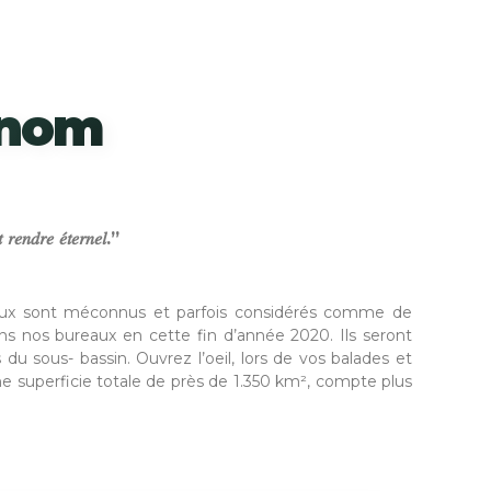
 nom
 𝑟𝑒𝑛𝑑𝑟𝑒 𝑒́𝑡𝑒𝑟𝑛𝑒𝑙.”
re eux sont méconnus et parfois considérés comme de
s nos bureaux en cette fin d’année 2020. Ils seront
u sous- bassin. Ouvrez l’oeil, lors de vos balades et
e superficie totale de près de 1.350 km², compte plus