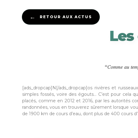
←
RETOUR AUX ACTUS
Les
“𝐶𝑜𝑚𝑚𝑒 𝑎𝑢 𝑡𝑒𝑚𝑝𝑠 𝑑
[ads_dropcap]N[/ads_dropcap]os rivières et ruissea
simples fossés, voire des égouts… C’est pour cela 
placés, comme en 2012 et 2016, par les autorités com
randonnées, vous en trouverez sûrement lorsque vous 
de 1900 km de cours d’eau, dont plus de 400 cours 