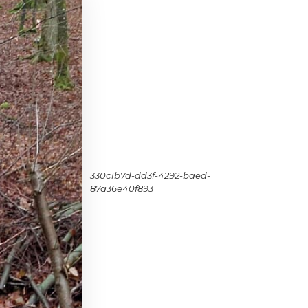
330c1b7d-dd3f-4292-baed-
87a36e40f893