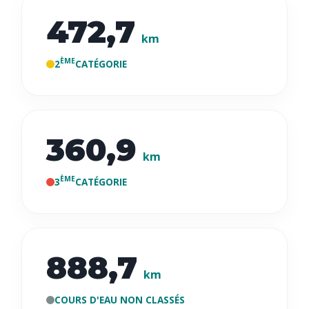
472,7
km
ÈME
2
CATÉGORIE
360,9
km
ÈME
3
CATÉGORIE
888,7
km
COURS D'EAU NON CLASSÉS